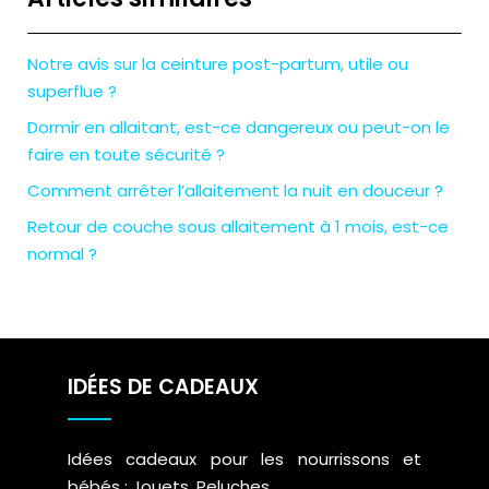
Notre avis sur la ceinture post-partum, utile ou
superflue ?
Dormir en allaitant, est-ce dangereux ou peut-on le
faire en toute sécurité ?
Comment arrêter l’allaitement la nuit en douceur ?
Retour de couche sous allaitement à 1 mois, est-ce
normal ?
IDÉES DE CADEAUX
Idées cadeaux pour les nourrissons et
bébés : Jouets, Peluches, …