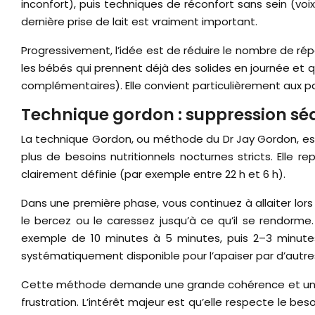
inconfort), puis techniques de réconfort sans sein (voi
dernière prise de lait est vraiment important.
Progressivement, l’idée est de réduire le nombre de ré
les bébés qui prennent déjà des solides en journée et q
complémentaires). Elle convient particulièrement aux pa
Technique gordon : suppression séq
La technique Gordon, ou méthode du Dr Jay Gordon, est 
plus de besoins nutritionnels nocturnes stricts. Elle r
clairement définie (par exemple entre 22 h et 6 h).
Dans une première phase, vous continuez à allaiter lors
le bercez ou le caressez jusqu’à ce qu’il se rendorm
exemple de 10 minutes à 5 minutes, puis 2–3 minutes)
systématiquement disponible pour l’apaiser par d’autr
Cette méthode demande une grande cohérence et une for
frustration. L’intérêt majeur est qu’elle respecte le beso