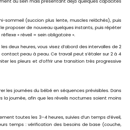
sement au sein mais présentant déjà quelques capacités
i-sommeil (succion plus lente, muscles relâchés), puis
le proposer de nouveau quelques instants, puis répéter
flexe « réveil = sein obligatoire ».
les deux heures, vous visez d’abord des intervalles de 2
 contact peau à peau. Ce travail peut s’étaler sur 2 à 4
 les pleurs et d’offrir une transition très progressive
turer les journées du bébé en séquences prévisibles. Dans
s la journée, afin que les réveils nocturnes soient moins
ement toutes les 3–4 heures, suivies d’un temps d’éveil,
ieurs temps : vérification des besoins de base (couche,