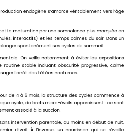
 production endogène s’amorce véritablement vers l’âge
r cette maturation par une somnolence plus marquée en
mulés, interactifs) et les temps calmes du soir. Dans un
prolonger spontanément ses cycles de sommeil.
mentale. On veille notamment à éviter les expositions
e routine stable incluant obscurité progressive, calme
sager l’arrêt des tétées nocturnes.
tour de 4 à 6 mois, la structure des cycles commence à
que cycle, de brefs micro-éveils apparaissent : ce sont
ement associé à la succion.
ans intervention parentale, au moins en début de nuit.
r réveil. À l’inverse, un nourrisson qui se réveille