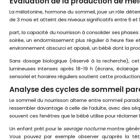
Évaluation de la production de mé
La mélatonine, hormone du sommeil, joue un rôle déter
de 3 mois et atteint des niveaux significatifs entre 6 e
part, la capacité du nourrisson à consolider ses pha
soirée, un endormissement plus régulier à heure fixe et
environnement obscurci et apaisé, un bébé dont la pro
Sans dosage biologique (réservé à la recherche), cet
lumineuses intenses après 18–19 h (écrans, éclairage 
sensoriel et horaires réguliers soutient cette producti
Analyse des cycles de sommeil par
Le sommeil du nourrisson alterne entre sommeil parado
ressembler davantage à celle de l’adulte, avec des séq
souvent ces fenêtres que le bébé utilise pour réclamer 
Un enfant prêt pour le
sevrage nocturne
montre général
Vous pouvez par exemple observer qu’après la tétée 