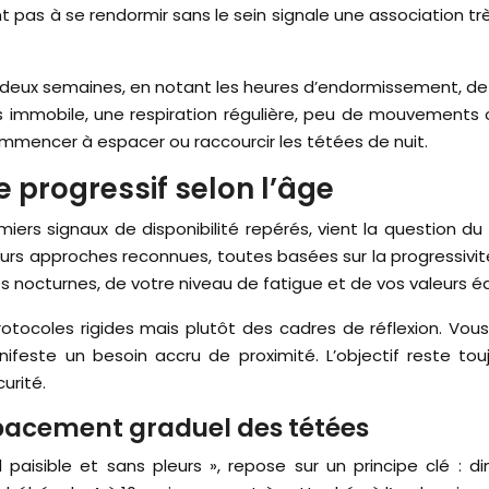
 pas à se rendormir sans le sein signale une association très
e à deux semaines, en notant les heures d’endormissement, de
mmobile, une respiration régulière, peu de mouvements oc
ommencer à espacer ou raccourcir les tétées de nuit.
 progressif selon l’âge
emiers signaux de disponibilité repérés, vient la question 
sieurs approches reconnues, toutes basées sur la progressivit
s nocturnes, de votre niveau de fatigue et de vos valeurs é
ocoles rigides mais plutôt des cadres de réflexion. Vous
ifeste un besoin accru de proximité. L’objectif reste to
urité.
pacement graduel des tétées
aisible et sans pleurs », repose sur un principe clé : d