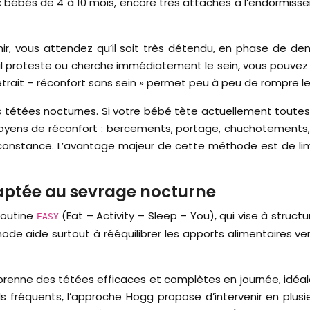
 bébés de 4 à 10 mois, encore très attachés à l’endormis
, vous attendez qu’il soit très détendu, en phase de dem
il proteste ou cherche immédiatement le sein, vous pouvez 
etrait – réconfort sans sein » permet peu à peu de rompre le ré
 tétées nocturnes. Si votre bébé tète actuellement toutes 
 moyens de réconfort : bercements, portage, chuchotements,
nstance. L’avantage majeur de cette méthode est de limiter
aptée au sevrage nocturne
routine
(Eat – Activity – Sleep – You), qui vise à struc
EASY
ode aide surtout à rééquilibrer les apports alimentaires ver
 prenne des tétées efficaces et complètes en journée, idéal
ils fréquents, l’approche Hogg propose d’intervenir en plus