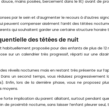
x douce, mains posées, bercement dans le lit) avant de pro
ponses par le sein et d’augmenter le recours à d’autres sig
ui peuvent compenser aisément l’arrêt des tétées nocturnes
rents qui souhaitent garder une certaine structure horaire t
uentielle des tétées de nuit
habituellement proposée pour des enfants de plus de 12 moi
epose sur un calendrier très progressif, réparti sur une diz
 des réveils nocturnes mais en restant très présente sur l’
e. Dans un second temps, vous réduisez progressivement 
. Enfin, lors de la dernière phase, vous ne proposez plus
es moyens.
te implication du parent allaitant, surtout pendant quel
in de proximité nocturne, sans laisser l’enfant pleurer seul, t