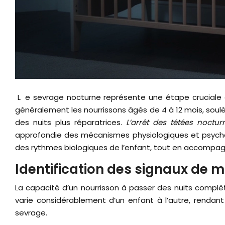
Le sevrage nocturne représente une étape cruciale dans le parcours d’allaitement, nécessitant une approche délicate et progressive. Cette transition, qui concerne
généralement les nourrissons âgés de 4 à 12 mois, soul
des nuits plus réparatrices.
L’arrêt des tétées noctur
approfondie des mécanismes physiologiques et psychol
des rythmes biologiques de l’enfant, tout en accomp
Identification des signaux de 
La capacité d’un nourrisson à passer des nuits compl
varie considérablement d’un enfant à l’autre, rendant
sevrage.