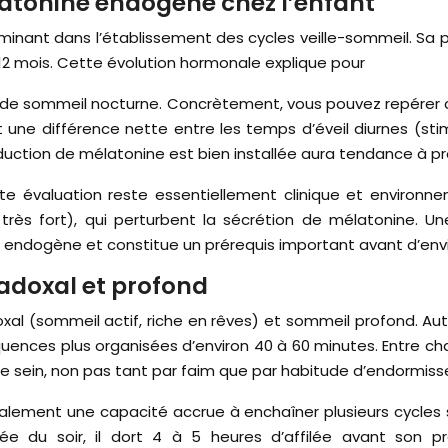
latonine endogène chez l’enfant
minant dans l’établissement des cycles veille-sommeil. Sa
t 12 mois. Cette évolution hormonale explique pour
ses de sommeil nocturne. Concrètement, vous pouvez repére
 une différence nette entre les temps d’éveil diurnes (sti
duction de mélatonine est bien installée aura tendance à 
te évaluation reste essentiellement clinique et environne
très fort), qui perturbent la sécrétion de mélatonine. Un
on endogène et constitue un prérequis important avant d’envi
adoxal et profond
xal (sommeil actif, riche en rêves) et sommeil profond. Au
uences plus organisées d’environ 40 à 60 minutes. Entre cha
le sein, non pas tant par faim que par habitude d’endormiss
ement une capacité accrue à enchaîner plusieurs cycles s
du soir, il dort 4 à 5 heures d’affilée avant son premie