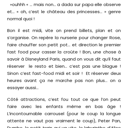
»ouhhh « … mais non… a dada sur papa elle observe
et… « oh, c’est le château des princesses… » genre
normal quoi !
Bon il est midi, vite on prend billets, plan et on
s’organise. On repère la nurserie pour changer Rose,
faire chauffer son petit pot… et direction le premier
fast food pour casser la croûte ! Bon, une chose à
savoir à Disneyland Paris, quand on vous dit qu’il faut
réserver le resto et bien… c’est pas une blague !
Sinon c’est fast-food midi et soir ! Et réserver deux
heures avant ça ne marche pas non plus… on a
essayer aussi…
Côté attractions, c’est fou tout ce que l’on peut
faire avec les enfants même en bas âge !
L’incontournable carrousel (pour le coup la longue
attente ne vaut pas vraiment le coup), Peter Pan,
Dumbo, le petit train qui va vite, le labyrinthe d’Alice