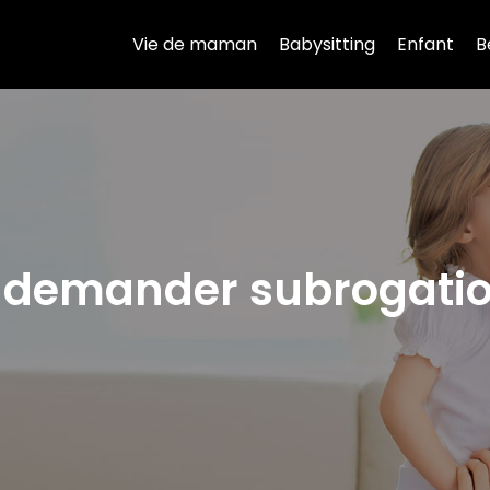
Vie de maman
Babysitting
Enfant
B
r demander subrogation