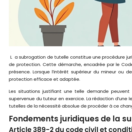
La subrogation de tutelle constitue une procédure juridique complexe permettant de remplacer un tuteur défaillant par une personne plus apte à exercer cette mission
de protection. Cette démarche, encadrée par le Code
présence. Lorsque l’intérêt supérieur du mineur ou d
protection efficace et adaptée.
Les situations justifiant une telle demande peuvent 
supervenue du tuteur en exercice. La rédaction d’une le
tutelles de la nécessité absolue de procéder à ce cha
Fondements juridiques de la sub
Article 389-2 du code civil et condi