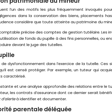
tion patrimoniale du mineur
tuent l’un des motifs les plus fréquemment invoqués pou
gences dans la conservation des biens, placements hasar
udence considère que toute atteinte au patrimoine du mineur
 comptable précise des comptes de gestion tutélaire. Les 
utilisation de fonds du pupille à des fins personnelles, ou en
oduire devant le juge des tutelles.
upille
 de dysfonctionnement dans l’exercice de la tutelle. Ces si
qu’il est censé protéger. Par exemple, un tuteur qui acq
s caractérisé.
nstante et une analyse approfondie des relations entre le tu
eur, les contrats d’assurance dont ce dernier serait bénéf
 d’alerte
à identifier et documenter.
orité parentale déléguée