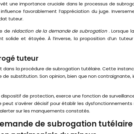
e revêt une importance cruciale dans le processus de subrog
 influence favorablement l’appréciation du juge. Inversemen
dat tuteur.
ie de
rédaction de la demande de subrogation
. Lorsque l
nt solide et étayée. À l’inverse, la proposition d’un tuteu
brogé tuteur
ant dans la procédure de subrogation tutélaire. Cette inst
e substitution. Son opinion, bien que non contraignante, in
ispositif de protection, exerce une fonction de surveillance 
ut s’avérer décisif pour établir les dysfonctionnements 
ur alerter sur les manquements constatés.
 demande de subrogation tutélaire