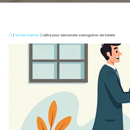
/
Vie de maman
/ Lettre pour demander subrogation de tutelle