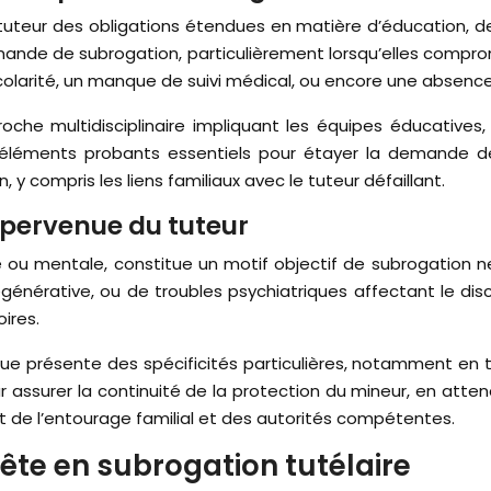
 tuteur des obligations étendues en matière d’éducation,
ande de subrogation, particulièrement lorsqu’elles comprom
scolarité, un manque de suivi médical, ou encore une absen
che multidisciplinaire impliquant les équipes éducatives
léments probants essentiels pour étayer la demande de s
 y compris les liens familiaux avec le tuteur défaillant.
pervenue du tuteur
ue ou mentale, constitue un motif objectif de subrogation
égénérative, ou de troubles psychiatriques affectant le di
ires.
e présente des spécificités particulières, notamment en 
assurer la continuité de la protection du mineur, en atten
rt de l’entourage familial et des autorités compétentes.
ête en subrogation tutélaire