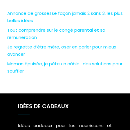
Annonce de grossesse façon jamais 2 sans 3, les plus
belles idées
Tout comprendre sur le congé parental et sa
rémunération
Je regrette d’être mère, oser en parler pour mieux
avancer
Maman épuisée, je pète un câble : des solutions pour
souffler
IDÉES DE CADEAUX
Idées cadeaux pour les nourrissons et